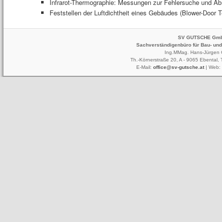
Infrarot-Thermographie: Messungen zur Fehlersuche und 
Feststellen der Luftdichtheit eines Gebäudes (Blower-Door T
SV GUTSCHE Gm
Sachverständigenbüro für Bau- un
Ing.MMag. Hans-Jürgen 
Th.-Körnerstraße 20, A - 9065 Ebental,
E-Mail:
office@sv-gutsche.at
| Web: