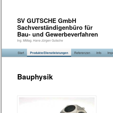
SV GUTSCHE GmbH
Sachverständigenbüro für
Bau- und Gewerbeverfahren
Ing. MMag. Hans-Jürgen Gutsche
Hauptmenü
Start
Zum Inhalt wechseln
Zum sekundären Inhalt wechseln
Produkte/Dienstleistungen
Referenzen
Info
Imp
Bauphysik