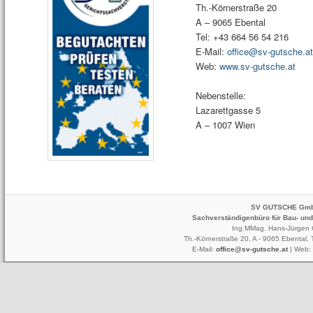
Th.-Körnerstraße 20
A – 9065 Ebental
Tel: +43 664 56 54 216
E-Mail:
office@sv-gutsche.at
Web:
www.sv-gutsche.at
Nebenstelle:
Lazarettgasse 5
A – 1007 Wien
SV GUTSCHE Gm
Sachverständigenbüro für Bau- un
Ing.MMag. Hans-Jürgen 
Th.-Körnerstraße 20, A - 9065 Ebental,
E-Mail:
office@sv-gutsche.at
| Web: