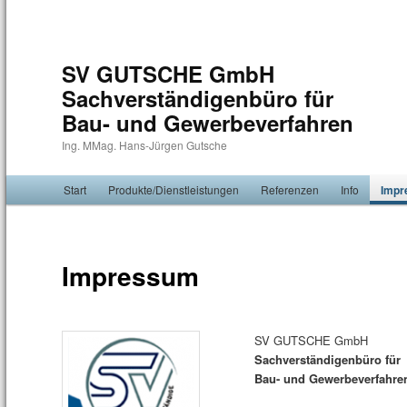
SV GUTSCHE GmbH
Sachverständigenbüro für
Bau- und Gewerbeverfahren
Ing. MMag. Hans-Jürgen Gutsche
Hauptmenü
Start
Zum Inhalt wechseln
Zum sekundären Inhalt wechseln
Produkte/Dienstleistungen
Referenzen
Info
Imp
Impressum
SV GUTSCHE GmbH
Sachverständigenbüro für
Bau- und Gewerbeverfahre